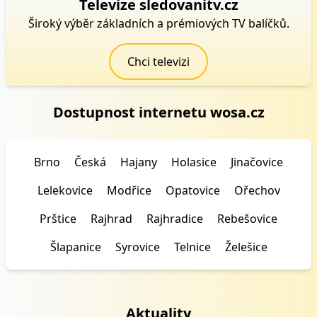
Televize sledovanitv.cz
Široký výběr základních a prémiových TV balíčků.
Chci televizi
Dostupnost internetu wosa.cz
Brno
Česká
Hajany
Holasice
Jinačovice
Lelekovice
Modřice
Opatovice
Ořechov
Prštice
Rajhrad
Rajhradice
Rebešovice
Šlapanice
Syrovice
Telnice
Želešice
Aktuality